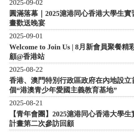
2025-09-02
公園等地標，用腳步丈量回歸之路，在淺走中寄託無限的
圓滿落幕｜2025滬港同心香港大學生實
祝福，讓各位參與者充分領略上海的金秋風景與城市魅
力。
畫歡送晚宴
兩地 同步 兩地同步 共襄善舉 滬港青年會希望透過這次
2025-09-01
健步行活動，啟發青年對中國歷史文化學習的興趣，傳遞
社會對公益事業支持的理念，宣揚彼此關愛之和平共融。
Welcome to Join Us | 8月新會員聚餐
/ 共襄善舉/ 與社會同行 上海站則會將善款用於支持“上
顧@香港站
海市慈善基金會-東亞銀行公益基金”發起的“醫路同行計
畫”。該計畫攜手上海華山醫院，旨在為抗擊新冠疫情的
2025-08-22
一線醫務工作人員提供支持及專業培訓，助力公共衛生事
香港、澳門特別行政區政府在內地設立
業。 香港站活動邀請來自香港基督少年軍的22位青年一
個“港澳青少年愛國主義教育基地”
同參與，讓他們發揮組織及帶領隊伍的潛能；而活動善款
將全額捐至 Rainbow Foundation作慈善用途。 兩地 同步
2025-08-21
鳴謝 場地提供 浦東新區企業服務中心、花木街道提供
【青年會團】2025滬港同心香港大學生
場地支持。 子鵲應急救援隊的成立緣起於 2010年世博
會，期間團隊核心成員一直以個人志願者的身份參與了多
計畫第二次參訪回顧
次應急救援宣講、處置。