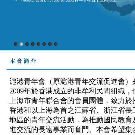
辦「滬港慈善健步行——獻禮二十大 共慶回歸二十五」
活動，於2022年11月19日上午 9時15分，來自30個愛國愛
港隊伍近500人，分別在香港馬灣挪亞方舟及上海浦東新
區齊聚，以鳴槍方式一起出發，期許兩地青年共呼吸、同
命運，攜手邁向更加美好的明天。 兩地 同步 兩地嘉賓
發言 （香港特別行政區駐上海經濟貿易辦事處蔡亮主
任） 蔡主任表示，在過去25年，香港在祖國支持下，在
經貿、文化等各領域的發展有目共睹，而在體育運動方面
更是創下驕人成就。同時非常期待今年施政報告中提出的
多項鼓勵企業和人才立足香港以開拓發展機遇的措施，將
滬港青年會（原滬港青年交流促進會）
進一步推動香港和國家的持續進步。衷心祝願滬港合作就
2009年於香港成立的非牟利民間組織，
像今天的健步行活動一樣，香港和上海的朋友們始終都能
上海市青年聯合會的會員團體，致力於
肩並著肩，互相支持，攜手向著更美好的前方邁進。
香港和以上海為首之江蘇省、浙江省長
（滬港青年會李薇娣主席） 李主席表示為獻禮中共二十
大，滬港青年會希望透過舉辦健步行活動，回應習近平總
地區的青年交流活動，為推動國民教育
書記報告精神，推動綠色發展，促進人與自然和諧共生的
進交流的長遠事業而奮鬥。本會希望集
精神。活動現場所形成的一片綠海，凝聚了一股團結和諧