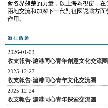
會各界翹楚的力量，以上海為視窗，在
的力量，場面實在令人感動。綠色代表“健康”，也代表
兩地交流和加深下一代對祖國認識方面
著“和平”、“年輕”及“希望”。通過健步戶外運動，讓全民
在滬港兩地烙下健康的印記，用體育精神傳遞民族正能
作用。
量。 視頻嘉賓： 香港民政及青年事務局副局長梁宏正
先生、 滬港同心慶回歸籌委會首席發起人及滬港經濟發
展協會會長姚祖輝先生、 滬港同心慶回歸的獨家冠名贊
助商及聯合主辦方東亞銀行聯席行政總裁李民斌先生 兩
地 同步 正式啟動！ 上海與香港兩地同時鳴槍，上海嘉
2026-01-03
賓手持隊旗，香港嘉賓手持禮炮，一起啟動。 ​​​​​​ 此活動
收支報告-滬港同心青年創意文化交流團
香港站的主持人是滬港青年會葉彝堅副主席（左）；上海
站是張雪蓮副秘書長（右）。 兩地 同步 健步不止 生生
2025-12-27
不息 活動透過健步行方式，增進彼此之間的互動和交
收支報告-滬港同心青年文化交流團
流，在行走中去領略兩地城市的美景，並且感受戶外運動
的快樂，由此向大眾宣揚生活正能量。 香港站野外定向
2025-12-24
路線包括芳園書室﹑古跡館﹑太陽館、鳥望台等大自然及
收支報告-滬港同心青年探索交流團
名勝古跡景點；而上海站則特別設計了「25」字樣的健步
路線，經過上海浦東展覽館、上海圖書館東館、上海世紀