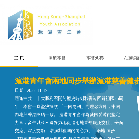
滬港青年會兩地同步舉辦滬港慈善健步行
日期 : 2022-11-19
適逢中共二十大勝利召開的歷史時刻和香港回歸祖國25周
年，本會一直堅決擁護 「一國兩制」的理念方針，中國
內地與香港團結一致。 滬港青年會作為愛國愛港的堅定
力量，多年以來不遺餘力地促進兩地青年廣泛交往、全面
交流、深度交融，增強對祖國的向心力。 兩地 同步
2022滬港慈善健步行啟動禮 滬港青年會聯合東亞銀行主