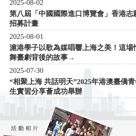
僑委員會、中央人民政府駐香港特別行政區聯絡辦公室青
2025-08-02
年工作部、香港特別行政區民政及青年事務局 支援單
第八屆「中國國際進口博覽會」香港志
位： 香港特別行政區駐上海經濟貿易辦事處、香港貿易
招募計畫
發展局、香港旅遊發展局 主辦單位： 滬港青年會、東
亞銀行 協辦單位： 上海市浦東新區海外聯誼會、滬港
2025-08-01
經濟發展協會、上海香港聯會、上海市香港商會、紫菁少
滬港學子以歌為媒唱響上海之美！這場
青發展中心、香港挪亞方舟、Rainbow Foundation、香港
舞臺劇背後的故事→
基督少年軍 贊助單位： 東亞銀行、張氏集團、泰寧學
建、沙鋼集團 “滬港慈善健步行——獻禮二十大，共慶
2025-07-30
回歸二十五”參與隊伍 香港特別行政區駐上海經濟貿易
辦事處、上海市人民政府港澳事務辦公室、上海海外聯誼
“相聚上海 共話明天”2025年港澳臺僑
會、上海市青年聯合會、上海市政協港澳臺僑委員會、香
生實習分享薈成功舉辦
港貿易發展局、香港旅遊發展局、上海市浦東新區海外聯
誼會、花木街道聯洋社區、香港上海浦東聯會、滬港經濟
發展協會、上海海外聯誼會青年委員會、上海香港聯會、
上海僑聯青年總會、滬港專業人士聯會、滬港青年會、滬
港同學會、上海市香港商會、東亞銀行、紫菁少青發展中
心、泰寧學建、張氏控股、英美華人企業協會、MISS