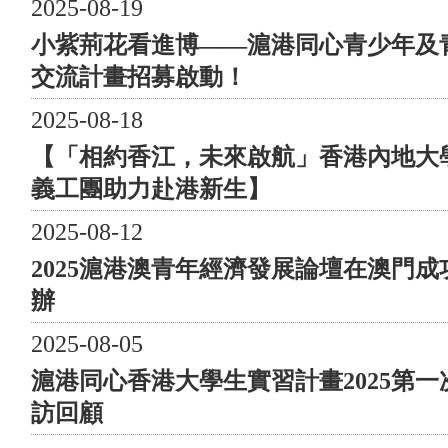
2025-08-19
志願者 上海站共有16位元青年志願者參與服務。 兩地
同步 花絮 圖23-61
小紫荊花看進博——滬港同心青少年及
特別預告：錯過線下健步行的朋友們，請勿著急！“滬港
交流計畫招募啟動！
慈善健步行”活動還特別設計了線上健步行環節。在特定
的25天內，你可以自行設計路線，用任意APP記錄健步軌
2025-08-18
跡。只需要你的健步中有任何香港回歸25周年的元素，如
【「相約香江，未來啟航」香港內地大
25的健步軌跡、25公里、紫荊花健步軌跡等都可以獲得我
義工團助力赴港新生】
們的健步獎牌哦！詳情請關注“滬港青年會”公眾號後續發
佈。
2025-08-12
2025滬港澳青年經濟發展論壇在澳門成
青年興，則國家興。青年是國家的未來和希望。由衷地希
望，此次活動能成為滬港青年交流的一座新橋樑，全面落
辦
實黨的二十大精神，有助於青年探索新路向，且能促進香
2025-08-05
港與祖國內地共同和諧發展，乃至促進世界和平。 “滬
港慈善健步行——獻禮二十大，共慶回歸二十五”活動組
滬港同心香港大學生實習計畫2025第一
織架構 指導單位： 上海市人民政府港澳事務辦公室、
訪回顧
上海海外聯誼會、上海市青年聯合會、上海市政協港澳臺