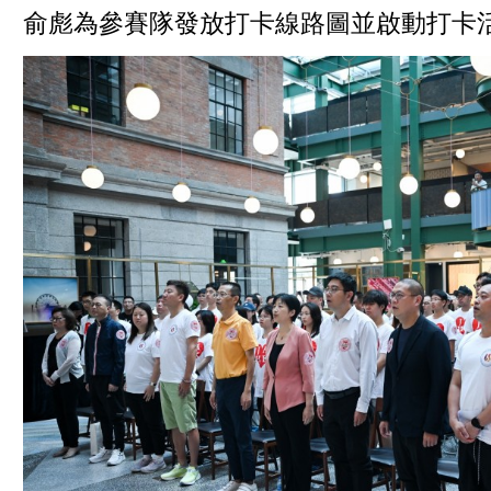
俞彪為參賽隊發放打卡線路圖並啟動打卡