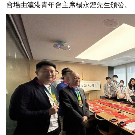
會場由滬港青年會主席楊永鏗先生頒發。