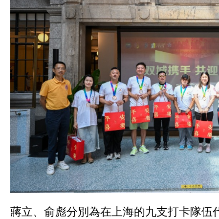
蔣立、俞彪分別為在上海的九支打卡隊伍