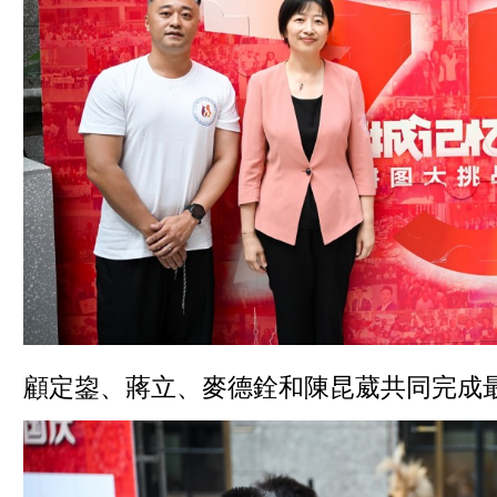
顧定鋆、蔣立、麥德銓和陳昆葳共同完成